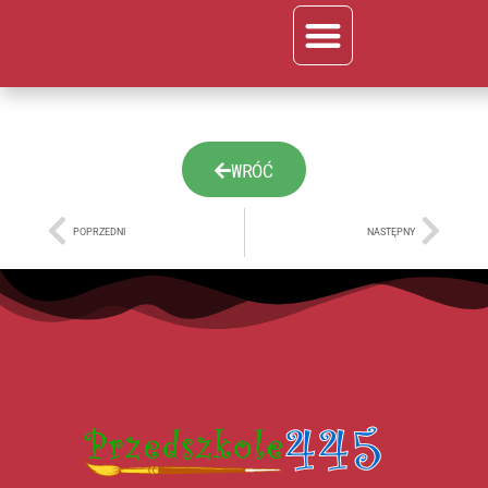
kalendarium październik
WRÓĆ
POPRZEDNI
NASTĘPNY