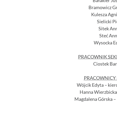
Bałakier Ju
Bramowicz Gr
Kulesza Agn
Sielicki P
Sitek An
Steć An
Wysocka E
PRACOWNIK SEK
Ciostek Ba
PRACOWNICY
Wójcik Edyta – kie
Hanna Wierzbicka
Magdalena Górska –