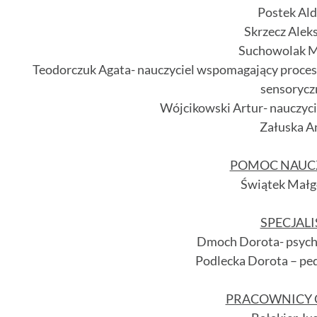
Postek Al
Skrzecz Alek
Suchowolak M
Teodorczuk Agata- nauczyciel wspomagający proces k
sensorycz
Wójcikowski Artur- nauczycie
Załuska A
POMOC NAUC
Świątek Małg
SPECJALI
Dmoch Dorota- psych
Podlecka Dorota – pe
PRACOWNICY 