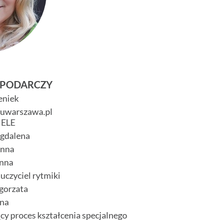
SPODARCZY
eniek
uwarszawa.pl
ELE
gdalena
Anna
nna
uczyciel rytmiki
gorzata
na
cy proces kształcenia specjalnego