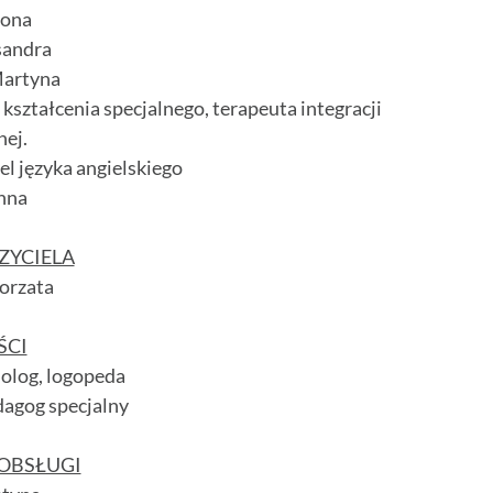
dona
sandra
artyna
ształcenia specjalnego, terapeuta integracji
nej.
l języka angielskiego
nna
ZYCIELA
orzata
ŚCI
olog, logopeda
dagog specjalny
OBSŁUGI