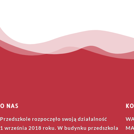
O NAS
KO
Przedszkole rozpoczęło swoją działalność
WA
1 września 2018 roku. W budynku przedszkola
MA