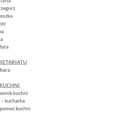
styna
zegorz
ieszka
iotr
na
na
dyta
RETARIATU
rbara
 KUCHNI
rownik kuchni
 – kucharka
 pomoc kuchni