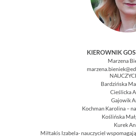
KIEROWNIK GO
Marzena Bi
marzena.bieniek@ed
NAUCZYCI
Bardzińska Ma
Cieślicka 
Gajowik A
Kochman Karolina – na
Koślińska Mał
Kurek An
Miłtakis Izabela- nauczyciel wspomagają